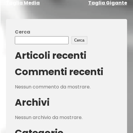
Navigazione
Taglia Media
Taglia Gigante
articoli
Cerca
Cerca
Articoli recenti
Commenti recenti
Nessun commento da mostrare.
Archivi
Nessun archivio da mostrare.
Categorie