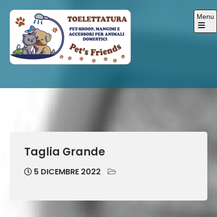
Skip
Menu
to
content
Open
the
main
menu
Pets-Friends
Taglia Grande
5 DICEMBRE 2022