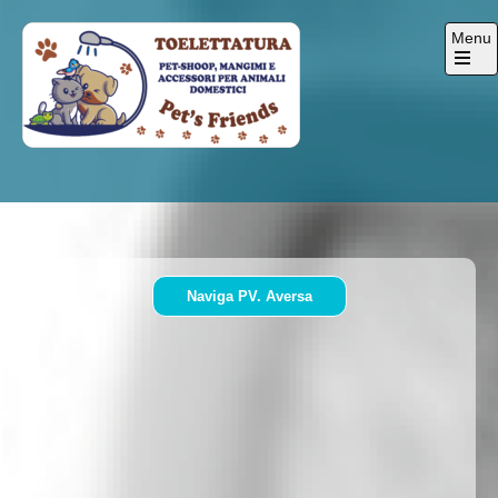
Skip
Menu
to
content
Open
the
main
menu
Pets-Friends
Naviga PV. Aversa